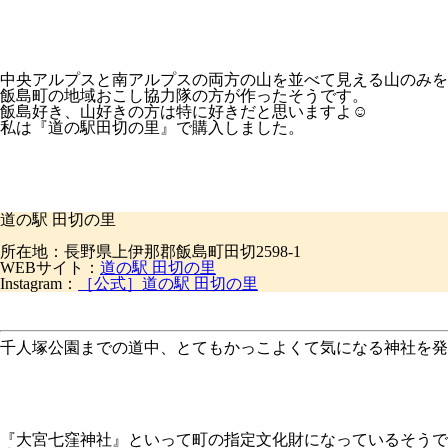
中央アルプスと南アルプスの両方の山を並べて見える山のみを
飯島町の地域おこし協力隊の方が作ったそうです。
飯島好き、山好きの方は特に好きだと思いますよ☺️
私は『道の駅田切の里』で購入しました。
道の駅 田切の里
所在地：長野県上伊那郡飯島町田切2598-1
WEBサイト：
道の駅 田切の里
Instagram：
［公式］道の駅 田切の里
千人塚公園までの道中、とてもかっこよくて気になる神社を発
『大宮七窪神社』
といって町の指定文化財になっているそうで