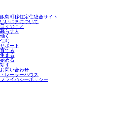
飯島町移住定住総合サイト
いいじまについて
日々のこと
暮らす人
働く
住む
サポート
育てる
集まる
始める
耕す
お問い合わせ
トレーラーハウス
プライバシーポリシー