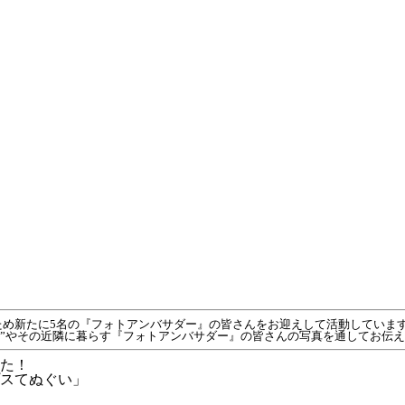
だくため新たに5名の『フォトアンバサダー』の皆さんをお迎えして活動していま
ま”やその近隣に暮らす『フォトアンバサダー』の皆さんの写真を通してお伝
た！
スてぬぐい」