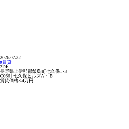
2026.07.22
#賃貸
2DK
長野県上伊那郡飯島町七久保173
C066 | 七久保ヒルズA・Ｂ
賃貸価格
3.4万
円