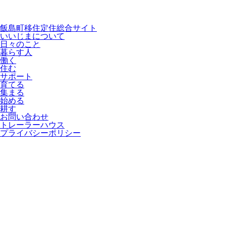
飯島町移住定住総合サイト
いいじまについて
日々のこと
暮らす人
働く
住む
サポート
育てる
集まる
始める
耕す
お問い合わせ
トレーラーハウス
プライバシーポリシー