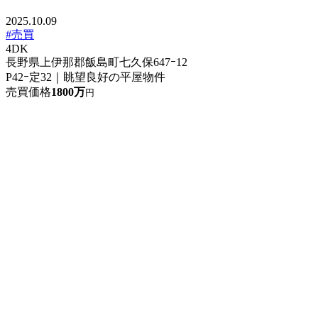
2025.10.09
#売買
4DK
長野県上伊那郡飯島町七久保647ｰ12
P42ｰ定32｜眺望良好の平屋物件
売買価格
1800万
円