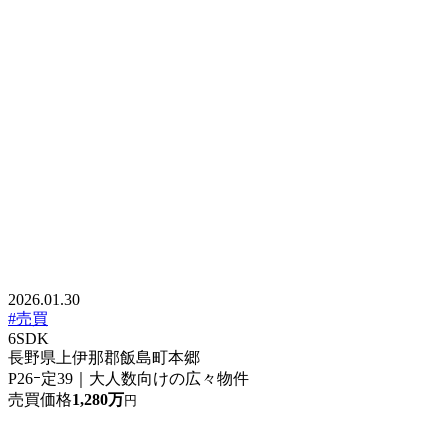
2026.01.30
#売買
6SDK
長野県上伊那郡飯島町本郷
P26ｰ定39｜大人数向けの広々物件
売買価格
1,280万
円