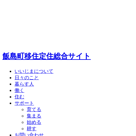
飯島町移住定住総合サイト
いいじまについて
日々のこと
暮らす人
働く
住む
サポート
育てる
集まる
始める
耕す
お問い合わせ