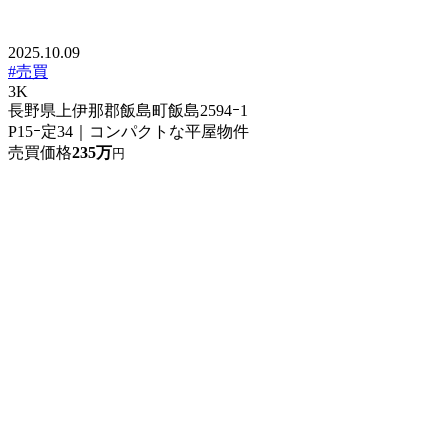
2025.10.09
#売買
3K
長野県上伊那郡飯島町飯島2594ｰ1
P15ｰ定34｜コンパクトな平屋物件
売買価格
235万
円