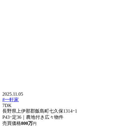
2025.11.05
#一軒家
7DK
長野県上伊那郡飯島町七久保1314ｰ1
P43ｰ定36｜農地付き広々物件
売買価格
800万
円