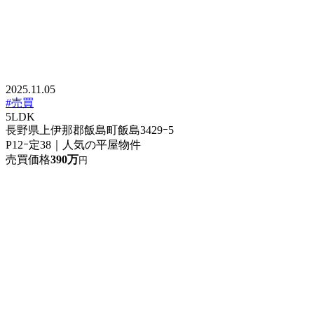
2025.11.05
#売買
5LDK
長野県上伊那郡飯島町飯島3429ｰ5
P12ｰ定38｜人気の平屋物件
売買価格
390万
円