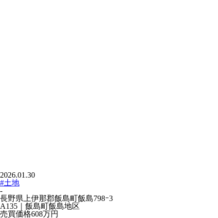
2026.01.30
#土地
-
長野県上伊那郡飯島町飯島798ｰ3
A135｜飯島町飯島地区
売買価格
608万
円