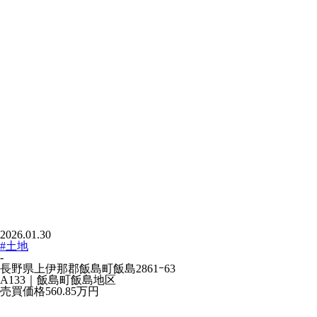
2026.01.30
#土地
-
長野県上伊那郡飯島町飯島2861ｰ63
A133｜飯島町飯島地区
売買価格
560.85万
円