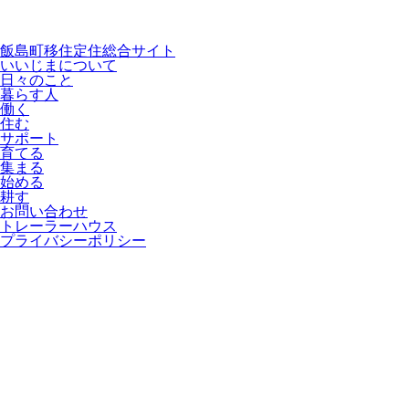
飯島町移住定住総合サイト
いいじまについて
日々のこと
暮らす人
働く
住む
サポート
育てる
集まる
始める
耕す
お問い合わせ
トレーラーハウス
プライバシーポリシー