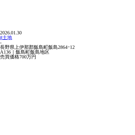
2026.01.30
#土地
-
長野県上伊那郡飯島町飯島2864ｰ12
A136｜飯島町飯島地区
売買価格
700万
円