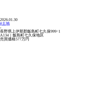
2026.01.30
#土地
-
長野県上伊那郡飯島町七久保999ｰ1
A134｜飯島町七久保地区
売買価格
577万
円