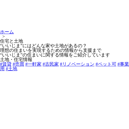
ホーム
>
住宅と土地
“いいじま”にはどんな家や土地があるの？
理想の住まいを実現するための情報から支援まで
“いいじま”の住まいに関する情報をご紹介しています
土地・住宅情報
#賃貸
#売買
#一軒家
#古民家
#リノベーション
#ペット可
#事業
用
#土地