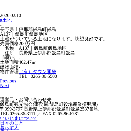
2026.02.10
#土地
-
長野県上伊那郡飯島町飯島
A137｜飯島町飯島地区
土蔵がついている土地になります。眺望良好です。
売買価格
200万
円
名称
A137｜飯島町飯島地区
住所
長野県上伊那郡飯島町飯島
間取り
-
土地面積
462.47㎡
建物面積
-
物件管理
（有）タウン開発
TEL : 0265-86-5500
Previous
Next
運営元・お問い合わせ先
飯島町観光協会(事務局:飯島町役場産業振興課)
〒399-3797 長野県上伊那郡飯島町飯島2537番地
TEL 0265-86-3111 ／ FAX 0265-86-6781
いいじまについて
日々のこと
暮らす人