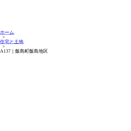
ホーム
>
住宅と土地
>
A137｜飯島町飯島地区