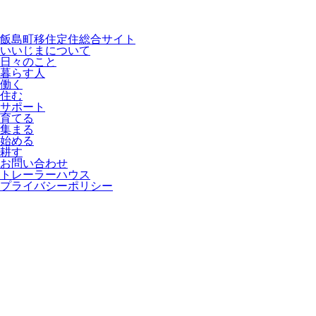
飯島町移住定住総合サイト
いいじまについて
日々のこと
暮らす人
働く
住む
サポート
育てる
集まる
始める
耕す
お問い合わせ
トレーラーハウス
プライバシーポリシー