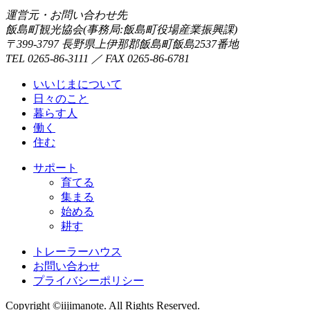
運営元・お問い合わせ先
飯島町観光協会(事務局:飯島町役場産業振興課)
〒399-3797 長野県上伊那郡飯島町飯島2537番地
TEL 0265-86-3111 ／ FAX 0265-86-6781
いいじまについて
日々のこと
暮らす人
働く
住む
サポート
育てる
集まる
始める
耕す
トレーラーハウス
お問い合わせ
プライバシーポリシー
Copyright ©iijimanote. All Rights Reserved.