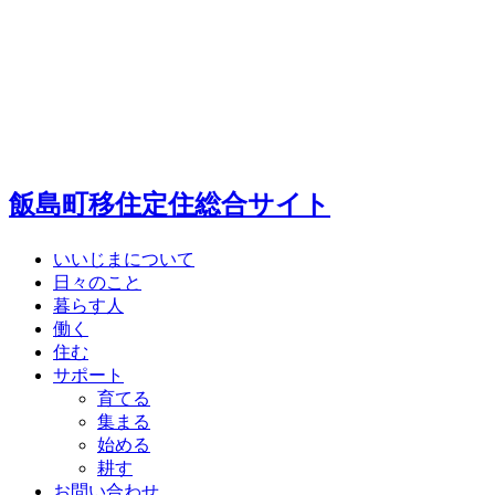
飯島町移住定住総合サイト
いいじまについて
日々のこと
暮らす人
働く
住む
サポート
育てる
集まる
始める
耕す
お問い合わせ