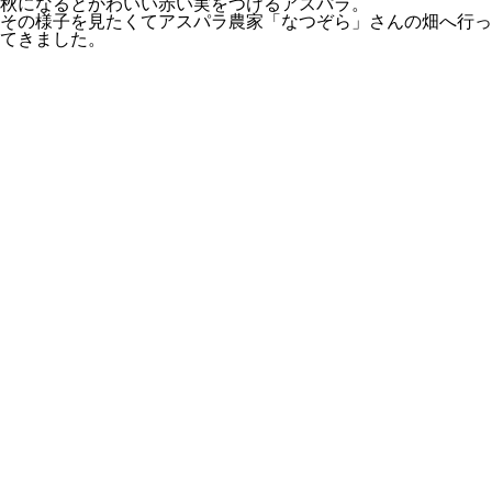
秋になるとかわいい赤い実をつける
アスパラ
。
その様子を見たくて
アスパラ農家「なつぞら」
さんの畑へ行っ
てきました。