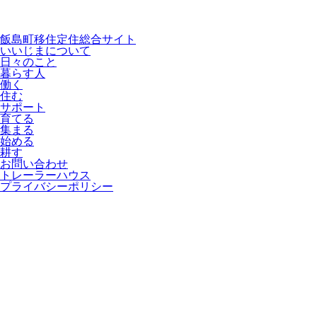
飯島町移住定住総合サイト
いいじまについて
日々のこと
暮らす人
働く
住む
サポート
育てる
集まる
始める
耕す
お問い合わせ
トレーラーハウス
プライバシーポリシー