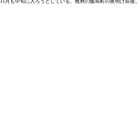
11月も中旬に入ろうとしている、晩秋の飯島町の夜明け前後。