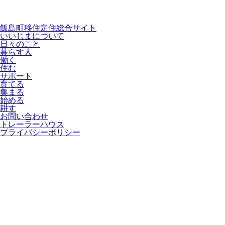
飯島町移住定住総合サイト
いいじまについて
日々のこと
暮らす人
働く
住む
サポート
育てる
集まる
始める
耕す
お問い合わせ
トレーラーハウス
プライバシーポリシー