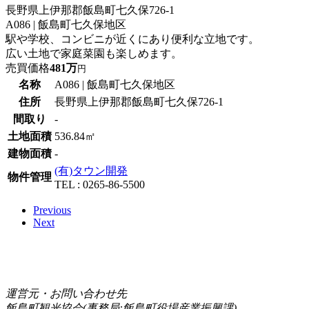
長野県上伊那郡飯島町七久保726-1
A086 | 飯島町七久保地区
駅や学校、コンビニが近くにあり便利な立地です。
広い土地で家庭菜園も楽しめます。
売買価格
481万
円
名称
A086 | 飯島町七久保地区
住所
長野県上伊那郡飯島町七久保726-1
間取り
-
土地面積
536.84㎡
建物面積
-
(有)タウン開発
物件管理
TEL : 0265-86-5500
Previous
Next
運営元・お問い合わせ先
飯島町観光協会(事務局:飯島町役場産業振興課)