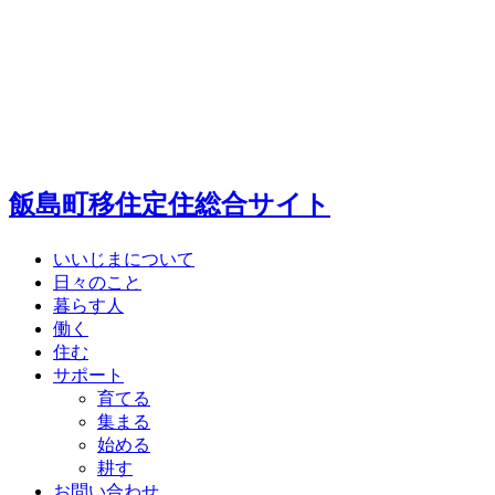
飯島町移住定住総合サイト
いいじまについて
日々のこと
暮らす人
働く
住む
サポート
育てる
集まる
始める
耕す
お問い合わせ