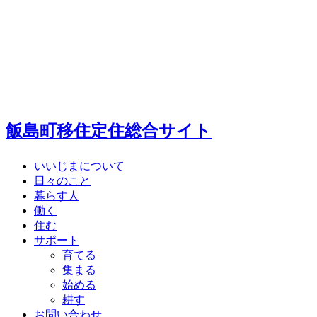
飯島町移住定住総合サイト
いいじまについて
日々のこと
暮らす人
働く
住む
サポート
育てる
集まる
始める
耕す
お問い合わせ