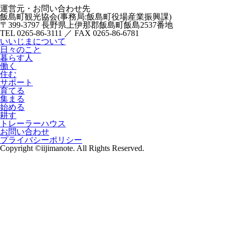
運営元・お問い合わせ先
飯島町観光協会(事務局:飯島町役場産業振興課)
〒399-3797 長野県上伊那郡飯島町飯島2537番地
TEL 0265-86-3111 ／ FAX 0265-86-6781
いいじまについて
日々のこと
暮らす人
働く
住む
サポート
育てる
集まる
始める
耕す
トレーラーハウス
お問い合わせ
プライバシーポリシー
Copyright ©iijimanote. All Rights Reserved.