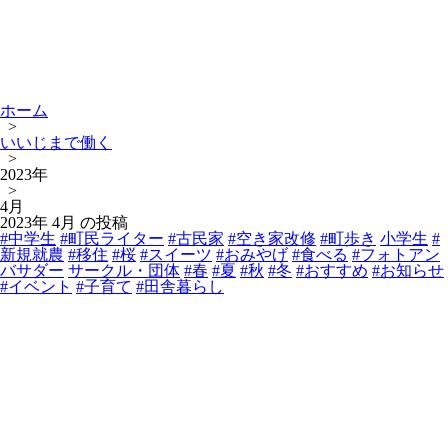
ホーム
>
いいじまで働く
>
2023年
>
4月
2023年 4月 の投稿
#中学生
#町民ライター
#古民家
#空き家改修
#町歩き
小学生
#
新規就農
#移住
#桜
#スイーツ
#おみやげ
#食べる
#フォトアン
バサダー
サークル・団体
#春
#夏
#秋
#冬
#おすすめ
#お知らせ
#イベント
#子育て
#田舎暮らし