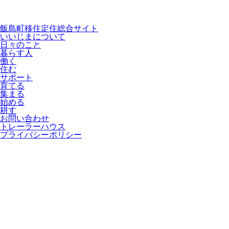
飯島町移住定住総合サイト
いいじまについて
日々のこと
暮らす人
働く
住む
サポート
育てる
集まる
始める
耕す
お問い合わせ
トレーラーハウス
プライバシーポリシー