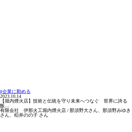
#企業に勤める
2023.10.14
【堀内煙火店】技術と伝統を守り未来へつなぐ 世界に誇る
飯…
有限会社 伊那火工堀内煙火店 / 那須野大さん、那須野みゆき
さん、柗井のの子 さん