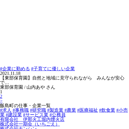
#企業に勤める
#子育てに優しい企業
2021.11.18
【東部保育園】自然と地域に見守られながら みんなが安心
で…
東部保育園 / 山内あや さん
1
2
>
飯島町の仕事・企業一覧
#求人
#事務職
#研究職
#製造業
#農業
#医療福祉
#飲食業
#小売
業
#建設業
#サービス業
#公務員
有限会社 伊那火工堀内煙火店
株式会社一期会（いちごえ）
株式会社ナンシン