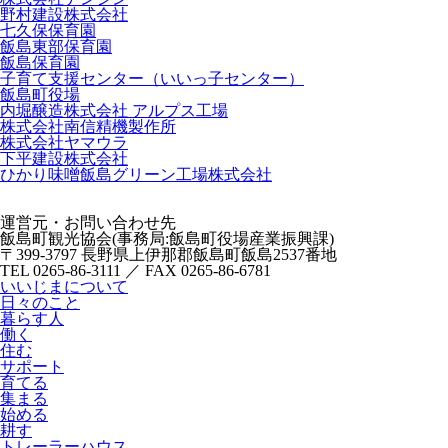
野村建設株式会社
七久保保育園
飯島東部保育園
飯島保育園
子育て支援センター（いいっ子センター）
飯島町役場
内堀醸造株式会社 アルプス工場
株式会社南信精機製作所
株式会社ヤマウラ
下平建設株式会社
ひかり味噌飯島グリーン工場株式会社
運営元・お問い合わせ先
飯島町観光協会(事務局:飯島町役場産業振興課)
〒399-3797 長野県上伊那郡飯島町飯島2537番地
TEL 0265-86-3111 ／ FAX 0265-86-6781
いいじまについて
日々のこと
暮らす人
働く
住む
サポート
育てる
集まる
始める
耕す
トレーラーハウス