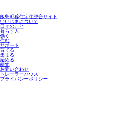
飯島町移住定住総合サイト
いいじまについて
日々のこと
暮らす人
働く
住む
サポート
育てる
集まる
始める
耕す
お問い合わせ
トレーラーハウス
プライバシーポリシー