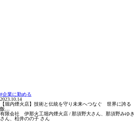
#企業に勤める
2023.10.14
【堀内煙火店】技術と伝統を守り未来へつなぐ 世界に誇る
飯…
有限会社 伊那火工堀内煙火店 / 那須野大さん、那須野みゆき
さん、柗井のの子 さん