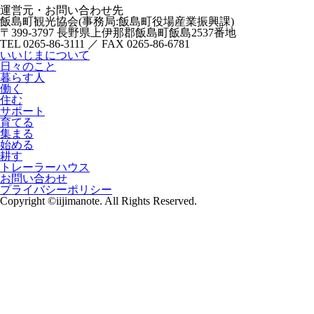
運営元・お問い合わせ先
飯島町観光協会(事務局:飯島町役場産業振興課)
〒399-3797 長野県上伊那郡飯島町飯島2537番地
TEL 0265-86-3111 ／ FAX 0265-86-6781
いいじまについて
日々のこと
暮らす人
働く
住む
サポート
育てる
集まる
始める
耕す
トレーラーハウス
お問い合わせ
プライバシーポリシー
Copyright ©iijimanote. All Rights Reserved.