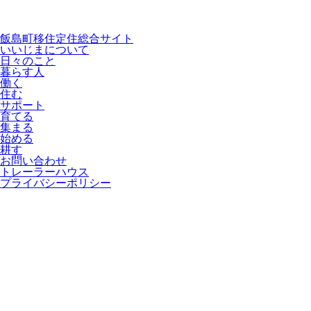
飯島町移住定住総合サイト
いいじまについて
日々のこと
暮らす人
働く
住む
サポート
育てる
集まる
始める
耕す
お問い合わせ
トレーラーハウス
プライバシーポリシー