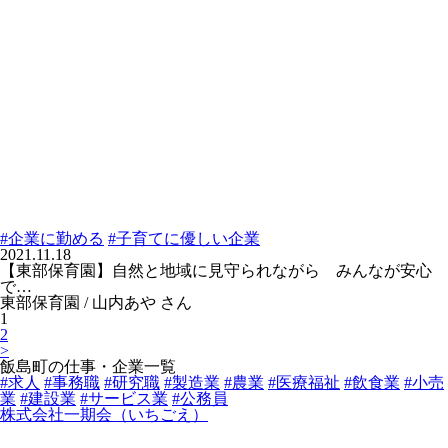
#企業に勤める
#子育てに優しい企業
2021.11.18
【東部保育園】自然と地域に見守られながら みんなが安心
で…
東部保育園 / 山内あや さん
1
2
>
飯島町の仕事・企業一覧
#求人
#事務職
#研究職
#製造業
#農業
#医療福祉
#飲食業
#小売
業
#建設業
#サービス業
#公務員
株式会社一期会（いちごえ）