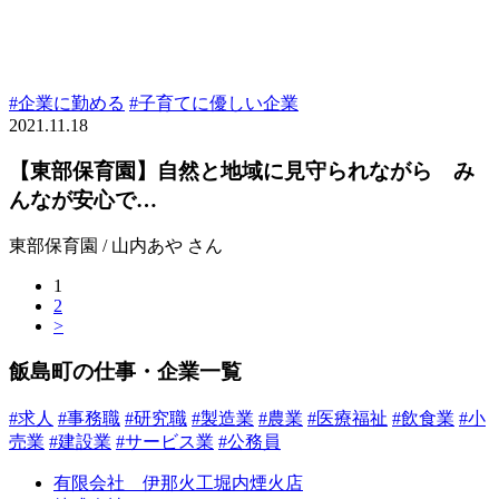
#企業に勤める
#子育てに優しい企業
2021.11.18
【東部保育園】自然と地域に見守られながら み
んなが安心で…
東部保育園 / 山内あや さん
1
2
>
飯島町の仕事・企業一覧
#求人
#事務職
#研究職
#製造業
#農業
#医療福祉
#飲食業
#小
売業
#建設業
#サービス業
#公務員
有限会社 伊那火工堀内煙火店