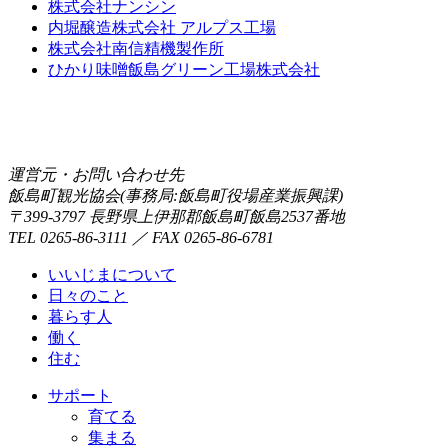
株式会社ナンシン
内堀醸造株式会社 アルプス工場
株式会社南信精機製作所
ひかり味噌飯島グリーン工場株式会社
運営元・お問い合わせ先
飯島町観光協会(事務局:飯島町役場産業振興課)
〒399-3797 長野県上伊那郡飯島町飯島2537番地
TEL 0265-86-3111 ／ FAX 0265-86-6781
いいじまについて
日々のこと
暮らす人
働く
住む
サポート
育てる
集まる