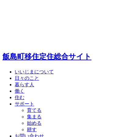
飯島町移住定住総合サイト
いいじまについて
日々のこと
暮らす人
働く
住む
サポート
育てる
集まる
始める
耕す
お問い合わせ