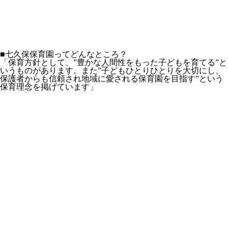
■七久保保育園ってどんなところ？
「保育方針として、
”豊かな人間性をもった子どもを育てる
”と
いうものがあります。また
”子どもひとりひとりを大切にし、
保護者からも信頼され地域に愛される保育園を目指す”
という
保育理念を掲げています」