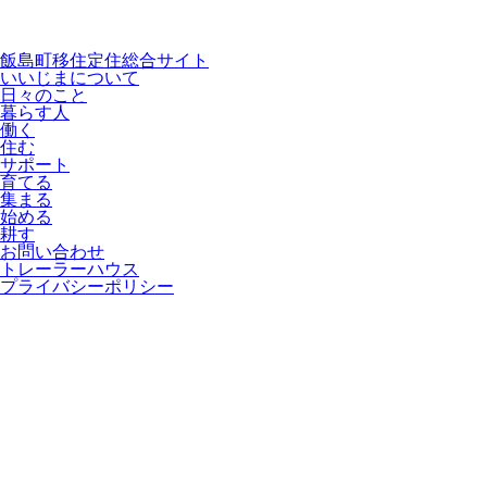
飯島町移住定住総合サイト
いいじまについて
日々のこと
暮らす人
働く
住む
サポート
育てる
集まる
始める
耕す
お問い合わせ
トレーラーハウス
プライバシーポリシー