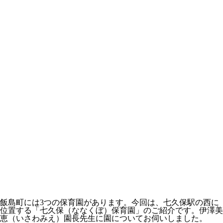
飯島町には3つの保育園があります。今回は、七久保駅の西に
位置する「
七久保
（ななくぼ）
保育園
」のご紹介です。
伊澤美
恵
（いさわみえ）園長先生に園についてお伺いしました。