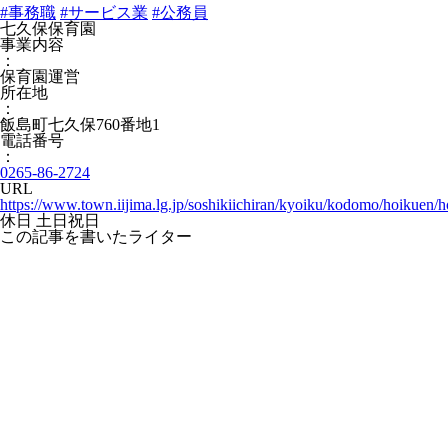
#事務職
#サービス業
#公務員
七久保保育園
事業内容
：
保育園運営
所在地
：
飯島町七久保760番地1
電話番号
：
0265-86-2724
URL
https://www.town.iijima.lg.jp/soshikiichiran/kyoiku/kodomo/hoikuen/
休日
土日祝日
この記事を書いたライター