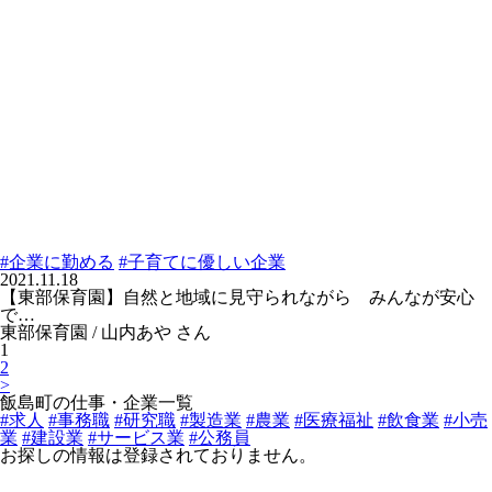
#企業に勤める
#子育てに優しい企業
2021.11.18
【東部保育園】自然と地域に見守られながら みんなが安心
で…
東部保育園 / 山内あや さん
1
2
>
飯島町の仕事・企業一覧
#求人
#事務職
#研究職
#製造業
#農業
#医療福祉
#飲食業
#小売
業
#建設業
#サービス業
#公務員
お探しの情報は登録されておりません。