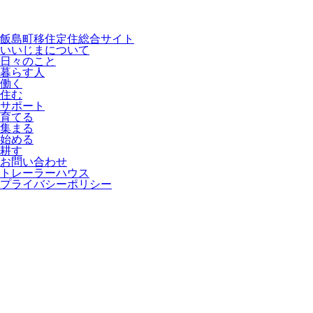
飯島町移住定住総合サイト
いいじまについて
日々のこと
暮らす人
働く
住む
サポート
育てる
集まる
始める
耕す
お問い合わせ
トレーラーハウス
プライバシーポリシー