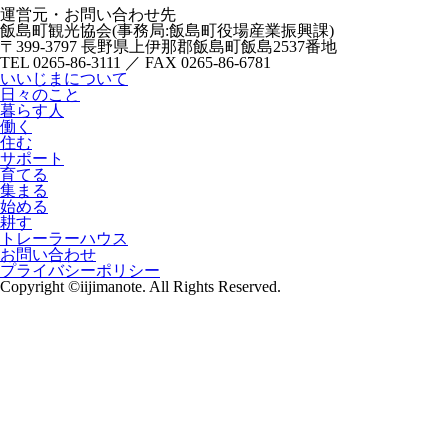
運営元・お問い合わせ先
飯島町観光協会(事務局:飯島町役場産業振興課)
〒399-3797 長野県上伊那郡飯島町飯島2537番地
TEL 0265-86-3111 ／ FAX 0265-86-6781
いいじまについて
日々のこと
暮らす人
働く
住む
サポート
育てる
集まる
始める
耕す
トレーラーハウス
お問い合わせ
プライバシーポリシー
Copyright ©iijimanote. All Rights Reserved.