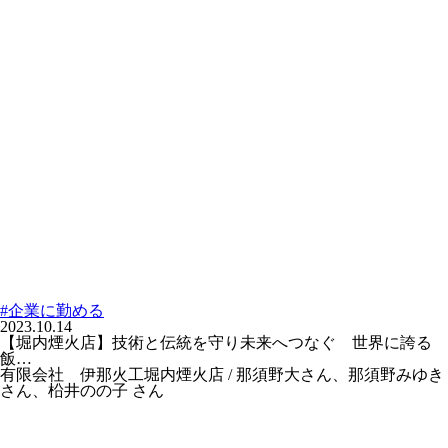
#企業に勤める
2023.10.14
【堀内煙火店】技術と伝統を守り未来へつなぐ 世界に誇る
飯…
有限会社 伊那火工堀内煙火店 / 那須野大さん、那須野みゆき
さん、柗井のの子 さん