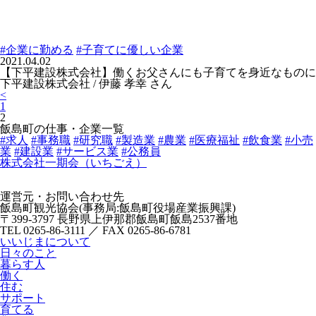
#企業に勤める
#子育てに優しい企業
2021.04.02
【下平建設株式会社】働くお父さんにも子育てを身近なものに
下平建設株式会社 / 伊藤 孝幸 さん
<
1
2
飯島町の仕事・企業一覧
#求人
#事務職
#研究職
#製造業
#農業
#医療福祉
#飲食業
#小売
業
#建設業
#サービス業
#公務員
株式会社一期会（いちごえ）
運営元・お問い合わせ先
飯島町観光協会(事務局:飯島町役場産業振興課)
〒399-3797 長野県上伊那郡飯島町飯島2537番地
TEL 0265-86-3111 ／ FAX 0265-86-6781
いいじまについて
日々のこと
暮らす人
働く
住む
サポート
育てる