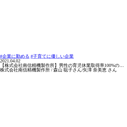
#企業に勤める
#子育てに優しい企業
2021.04.02
【株式会社南信精機製作所】男性の育児休業取得率100%の…
株式会社南信精機製作所 / 森山 聡子さん/矢澤 奈美恵 さん