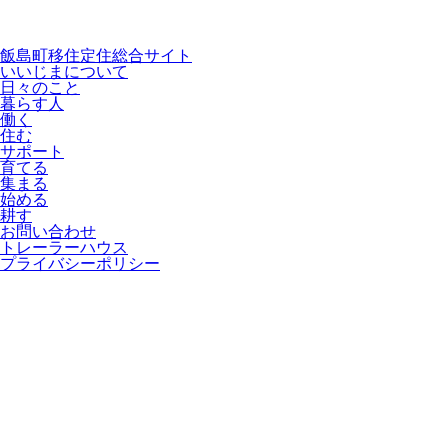
飯島町移住定住総合サイト
いいじまについて
日々のこと
暮らす人
働く
住む
サポート
育てる
集まる
始める
耕す
お問い合わせ
トレーラーハウス
プライバシーポリシー