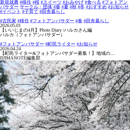
新規就農
#移住
#桜
#スイーツ
#おみやげ
#食べる
#フォトアン
バサダー
サークル・団体
#春
#夏
#秋
#冬
#おすすめ
#お知らせ
#イベント
#子育て
#田舎暮らし
#古民家
#移住
#フォトアンバサダー
#春
#田舎暮らし
2026.05.01
【いいじまの4月】Photo Diary /ハルカさん編
ハルカ（フォトアンバサダー）
#フォトアンバサダー
#町民ライター
#お知らせ
2026.04.24
【町民ライター&フォトアンバサダー募集！】地域の…
IIJIMANOTE編集部