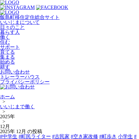
飯島町移住定住総合サイト
いいじまについて
日々のこと
暮らす人
働く
住む
サポート
育てる
集まる
始める
耕す
お問い合わせ
トレーラーハウス
プライバシーポリシー
ホーム
>
いいじまで働く
>
2025年
>
12月
2025年 12月 の投稿
#中学生
#町民ライター
#古民家
#空き家改修
#町歩き
小学生
#