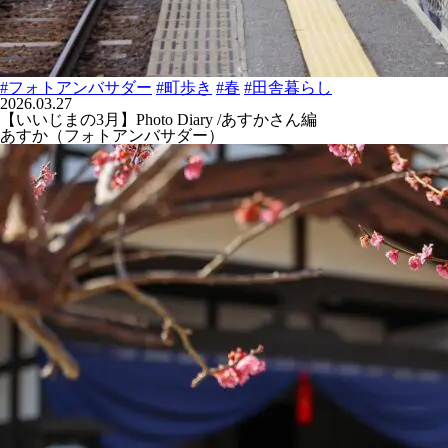
#フォトアンバサダー
#町歩き
#春
#田舎暮らし
2026.03.27
【いいじまの3月】Photo Diary /あすかさん編
あすか（フォトアンバサダー）