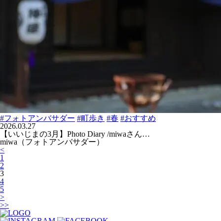
#フォトアンバサダー
#町歩き
#春
#おすすめ
2026.03.27
【いいじまの3月】Photo Diary /miwaさん…
miwa（フォトアンバサダー）
<
1
2
3
4
5
>
>>