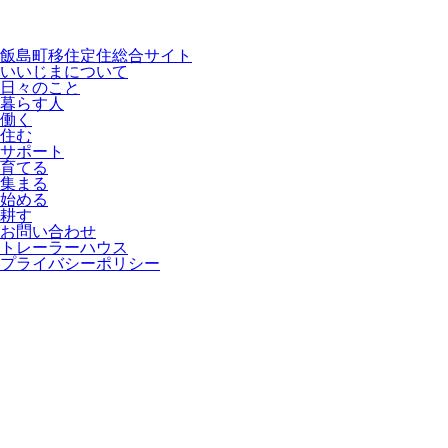
飯島町移住定住総合サイト
いいじまについて
日々のこと
暮らす人
働く
住む
サポート
育てる
集まる
始める
耕す
お問い合わせ
トレーラーハウス
プライバシーポリシー