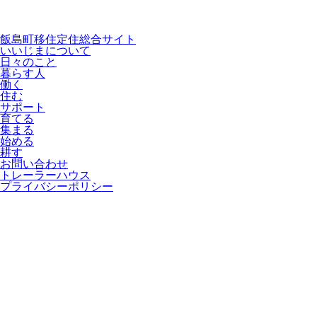
飯島町移住定住総合サイト
いいじまについて
日々のこと
暮らす人
働く
住む
サポート
育てる
集まる
始める
耕す
お問い合わせ
トレーラーハウス
プライバシーポリシー