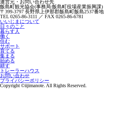
運営元・お問い合わせ先
飯島町観光協会(事務局:飯島町役場産業振興課)
〒399-3797 長野県上伊那郡飯島町飯島2537番地
TEL 0265-86-3111 ／ FAX 0265-86-6781
いいじまについて
日々のこと
暮らす人
働く
住む
サポート
育てる
集まる
始める
耕す
トレーラーハウス
お問い合わせ
プライバシーポリシー
Copyright ©iijimanote. All Rights Reserved.