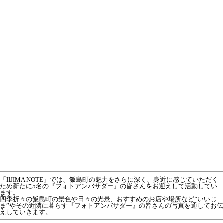
「IIJIMA NOTE」では、飯島町の魅力をさらに深く、身近に感じていただく
ため新たに5名の『フォトアンバサダー』の皆さんをお迎えして活動してい
ます。
四季折々の飯島町の景色や日々の光景、おすすめのお店や場所など”いいじ
ま”やその近隣に暮らす『フォトアンバサダー』の皆さんの写真を通してお伝
えしていきます。