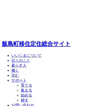
飯島町移住定住総合サイト
いいじまについて
日々のこと
暮らす人
働く
住む
サポート
育てる
集まる
始める
耕す
お問い合わせ