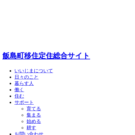
飯島町移住定住総合サイト
いいじまについて
日々のこと
暮らす人
働く
住む
サポート
育てる
集まる
始める
耕す
お問い合わせ