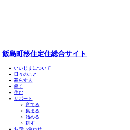
飯島町移住定住総合サイト
いいじまについて
日々のこと
暮らす人
働く
住む
サポート
育てる
集まる
始める
耕す
お問い合わせ