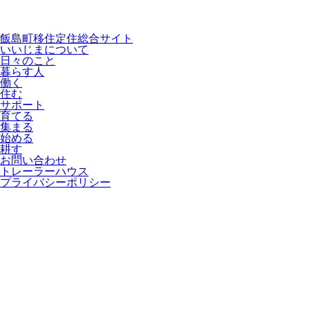
飯島町移住定住総合サイト
いいじまについて
日々のこと
暮らす人
働く
住む
サポート
育てる
集まる
始める
耕す
お問い合わせ
トレーラーハウス
プライバシーポリシー