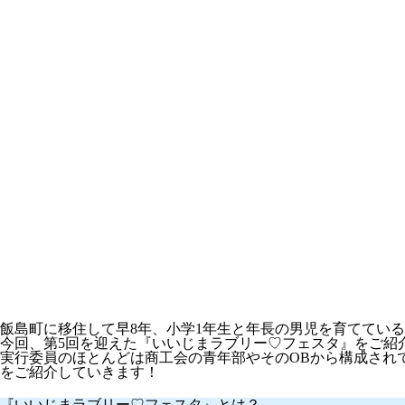
飯島町に移住して早8年、小学1年生と年長の男児を育ててい
今回、第5回を迎えた
『いいじまラブリー♡フェスタ』
をご紹
実行委員のほとんどは商工会の青年部やそのOBから構成され
をご紹介していきます！
『いいじまラブリー♡フェスタ』とは？