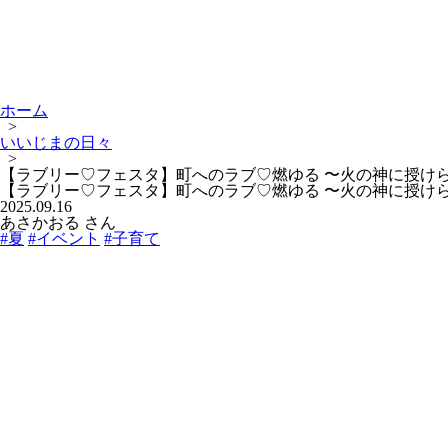
ホーム
>
いいじまの日々
>
【ラブリー♡フェスタ】町へのラブ♡燃ゆる 〜火の神に授け
【ラブリー♡フェスタ】町へのラブ♡燃ゆる 〜火の神に授け
2025.09.16
あさかおる さん
#夏
#イベント
#子育て