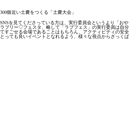
300個近い土嚢をつくる「土嚢大会」
SNSを見てくださっている方は、実行委員会というより
「おや
ラブリー♡フェスタ、略して
「ラブフェス」
の実行委員は自分
てすごせる会場であることはもちろん、アクティビティの安全
とっても良いイベントとなれるよう、様々な視点からざっくば