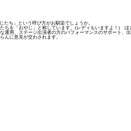
じたち」
という呼び方がお馴染でしょうか。
たちを「おやじ」と称しています。(レディもいますよ！) 
な運用、ステージ出演者の方のパフォーマンスのサポート、出
らんに意見が交わされます。