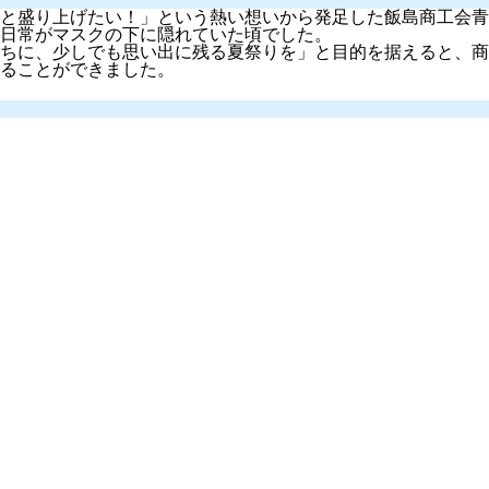
と盛り上げたい！」
という熱い想いから発足した飯島商工会青
日常がマスクの下に隠れていた頃でした。
ちに、少しでも思い出に残る夏祭りを」
と目的を据えると、商
ることができました。