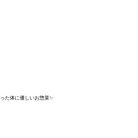
った
体に優しいお惣菜
✨