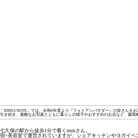
「IIJIMA NOTE」では、令和6年度より『フォトアンバサダー』の皆さん
引き続き、素敵なお写真とともに暮らしの様子やおすすめのお店など、飯島
七久保の駅から徒歩1分で着く
muir
さん。
宿×美容室で運営されていますが、
シェアキッチンやヨガイベ