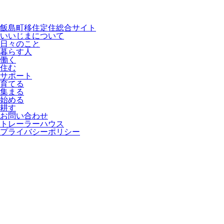
飯島町移住定住総合サイト
いいじまについて
日々のこと
暮らす人
働く
住む
サポート
育てる
集まる
始める
耕す
お問い合わせ
トレーラーハウス
プライバシーポリシー