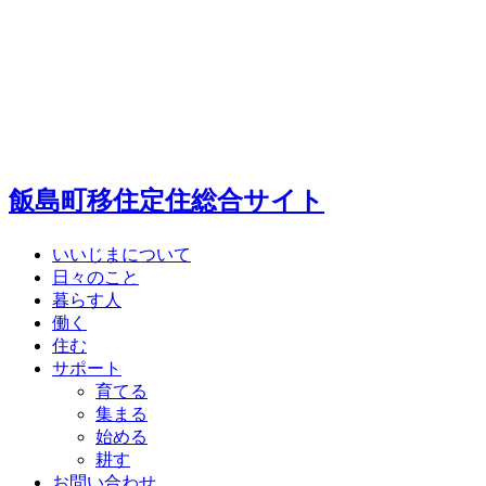
飯島町移住定住総合サイト
いいじまについて
日々のこと
暮らす人
働く
住む
サポート
育てる
集まる
始める
耕す
お問い合わせ