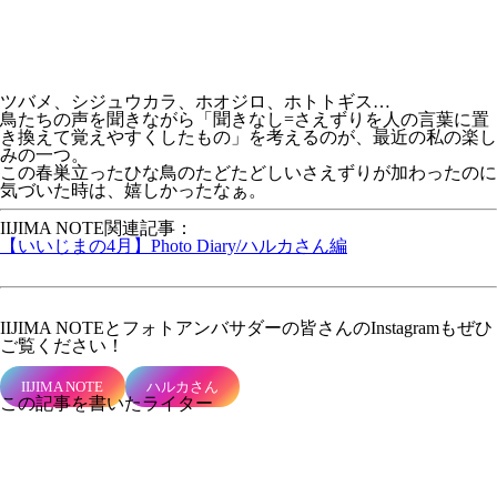
ツバメ、シジュウカラ、ホオジロ、ホトトギス…
鳥たちの声を聞きながら
「聞きなし=さえずりを人の言葉に置
き換えて覚えやすくしたもの」
を考えるのが、最近の私の楽し
みの一つ。
この春巣立ったひな鳥のたどたどしいさえずりが加わったのに
気づいた時は、嬉しかったなぁ。
IIJIMA NOTE関連記事：
【いいじまの4月】Photo Diary/ハルカさん編
IIJIMA NOTEとフォトアンバサダーの皆さんの
Instagram
もぜひ
ご覧ください！
IIJIMA NOTE
ハルカさん
この記事を書いたライター