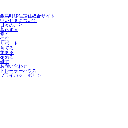
飯島町移住定住総合サイト
いいじまについて
日々のこと
暮らす人
働く
住む
サポート
育てる
集まる
始める
耕す
お問い合わせ
トレーラーハウス
プライバシーポリシー