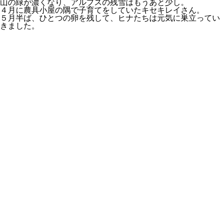
山の緑が濃くなり、アルプスの残雪はもうあと少し。
４月に農具小屋の隅で子育てをしていた
キセキレイ
さん。
５月半ば、ひとつの卵を残して、ヒナたちは元気に巣立ってい
きました。