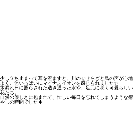
少し立ち止まって耳を澄ますと、川のせせらぎと鳥の声が心地
よく、体いっぱいにマイナスイオンを感じられました✨
木漏れ日に照らされた透き通った水や、足元に咲く可愛らしい
花たち。
自然の優しさに包まれて、忙しい毎日を忘れてしまうような
癒
やしの時間
でした🌲