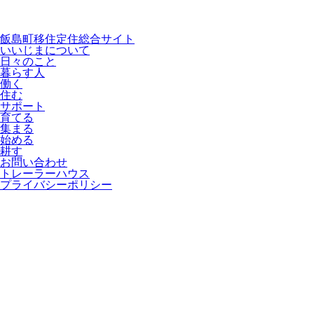
飯島町移住定住総合サイト
いいじまについて
日々のこと
暮らす人
働く
住む
サポート
育てる
集まる
始める
耕す
お問い合わせ
トレーラーハウス
プライバシーポリシー