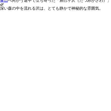
傘山
へ向かう途中で立ち寄った
「辰巳ヶ沢（たつみがさわ）」
🌿
深い森の中を流れる沢は、とても静かで神秘的な雰囲気。