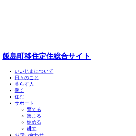
飯島町移住定住総合サイト
いいじまについて
日々のこと
暮らす人
働く
住む
サポート
育てる
集まる
始める
耕す
お問い合わせ