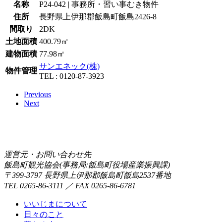
名称
P24-042 | 事務所・習い事むき物件
住所
長野県上伊那郡飯島町飯島2426-8
間取り
2DK
土地面積
400.79㎡
建物面積
77.98㎡
サンエネック(株)
物件管理
TEL : 0120-87-3923
Previous
Next
運営元・お問い合わせ先
飯島町観光協会(事務局:飯島町役場産業振興課)
〒399-3797 長野県上伊那郡飯島町飯島2537番地
TEL 0265-86-3111 ／ FAX 0265-86-6781
いいじまについて
日々のこと