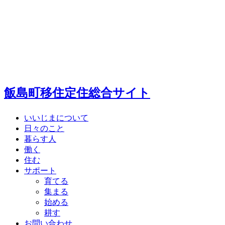
飯島町移住定住総合サイト
いいじまについて
日々のこと
暮らす人
働く
住む
サポート
育てる
集まる
始める
耕す
お問い合わせ