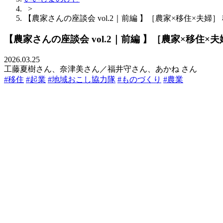
>
【農家さんの座談会 vol.2｜前編 】［農家×移住×夫
【農家さんの座談会 vol.2｜前編 】［農家×移住
2026.03.25
工藤夏樹さん、奈津美さん／福井守さん、あかね さん
#移住
#起業
#地域おこし協力隊
#ものづくり
#農業