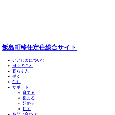
飯島町移住定住総合サイト
いいじまについて
日々のこと
暮らす人
働く
住む
サポート
育てる
集まる
始める
耕す
お問い合わせ