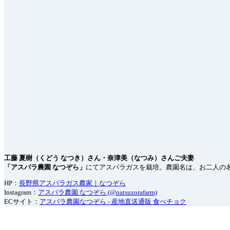
工藤 夏樹（くどう なつき）さん・奈津美（なつみ）さんご夫妻
「アスパラ農園 なつぞら」
にてアスパラガスを栽培。農園名は、お二人の名
HP：
長野県アスパラガス農家｜なつぞら
Instagram：
アスパラ農園 なつぞら (@natsuzorafarm)
ECサイト：
アスパラ農園なつぞら - 産地直送通販 食べチョク