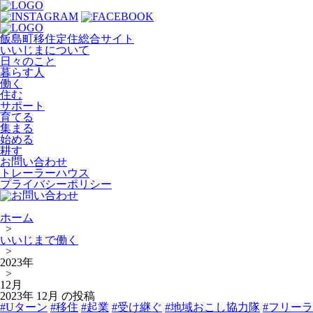
飯島町移住定住総合サイト
いいじまについて
日々のこと
暮らす人
働く
住む
サポート
育てる
集まる
始める
耕す
お問い合わせ
トレーラーハウス
プライバシーポリシー
ホーム
>
いいじまで働く
>
2023年
>
12月
2023年 12月 の投稿
#Uターン
#移住
#起業
#受け継ぐ
#地域おこし協力隊
#フリーラ