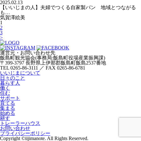
2025.02.13
【いいじまの人】夫婦でつくる自家製パン 地域とつながる
も…
気賀澤絵美
1
2
3
>
運営元・お問い合わせ先
飯島町観光協会(事務局:飯島町役場産業振興課)
〒399-3797 長野県上伊那郡飯島町飯島2537番地
TEL 0265-86-3111 ／ FAX 0265-86-6781
いいじまについて
日々のこと
暮らす人
働く
住む
サポート
育てる
集まる
始める
耕す
トレーラーハウス
お問い合わせ
プライバシーポリシー
Copyright ©iijimanote. All Rights Reserved.