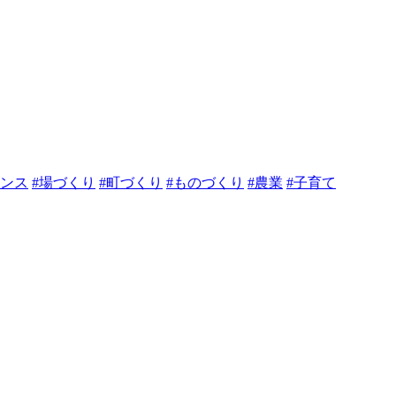
ランス
#場づくり
#町づくり
#ものづくり
#農業
#子育て