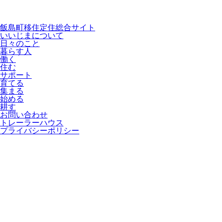
飯島町移住定住総合サイト
いいじまについて
日々のこと
暮らす人
働く
住む
サポート
育てる
集まる
始める
耕す
お問い合わせ
トレーラーハウス
プライバシーポリシー