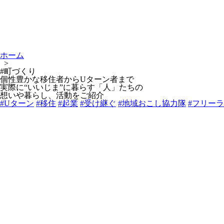
ホーム
>
#町づくり
個性豊かな移住者からUターン者まで
実際に“いいじま”に暮らす「人」たちの
想いや暮らし、活動をご紹介
#Uターン
#移住
#起業
#受け継ぐ
#地域おこし協力隊
#フリー