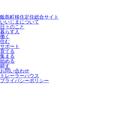
飯島町移住定住総合サイト
いいじまについて
日々のこと
暮らす人
働く
住む
サポート
育てる
集まる
始める
耕す
お問い合わせ
トレーラーハウス
プライバシーポリシー