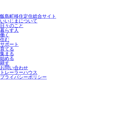
飯島町移住定住総合サイト
いいじまについて
日々のこと
暮らす人
働く
住む
サポート
育てる
集まる
始める
耕す
お問い合わせ
トレーラーハウス
プライバシーポリシー