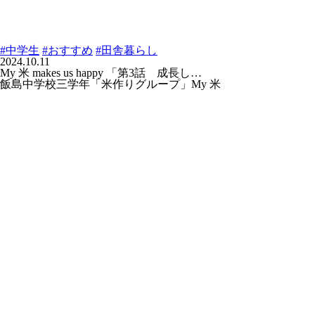
#中学生
#おすすめ
#田舎暮らし
2024.10.11
My 米 makes us happy 「第3話 成長し…
飯島中学校三学年「米作りグループ」My 米