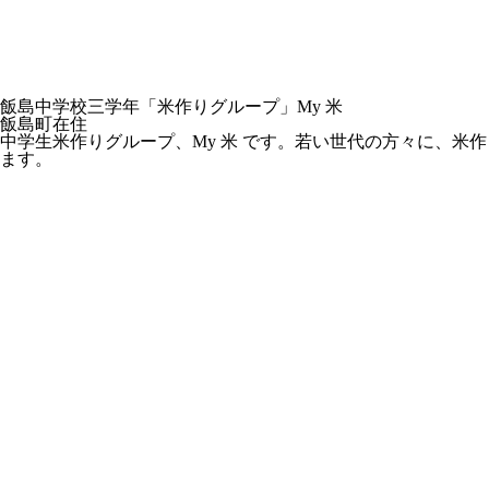
飯島中学校三学年「米作りグループ」My 米
飯島町在住
中学生米作りグループ、My 米 です。若い世代の方々に、米
ます。