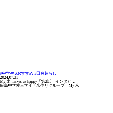
#中学生
#おすすめ
#田舎暮らし
2024.07.31
My 米 makes us happy「第2話 インタビ…
飯島中学校三学年「米作りグループ」My 米