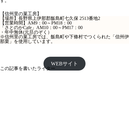
す。
【信州里の菓工房】
【場所】
長野県上伊那郡飯島町七久保 2513番地2
【営業時間】
AM9：00～PM18：00
「さとのかCafe」AM10：00～PM17：00
・年中無休(元旦のぞく）
※信州里の菓工房では、飯島町や下條村でつくられた「信州伊
那栗」を使用しています。
WEBサイト
この記事を書いたライター