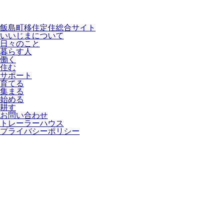
飯島町移住定住総合サイト
いいじまについて
日々のこと
暮らす人
働く
住む
サポート
育てる
集まる
始める
耕す
お問い合わせ
トレーラーハウス
プライバシーポリシー