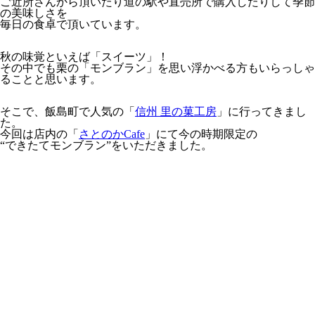
ご近所さんから頂いたり道の駅や直売所で購入したりして季節
の美味しさを
毎日の食卓で頂いています。
秋の味覚といえば「スイーツ」！
その中でも栗の「モンブラン」を思い浮かべる方もいらっしゃ
ることと思います。
そこで、飯島町で人気の「
信州 里の菓工房
」に行ってきまし
た。
今回は店内の「
さとのかCafe
」にて今の時期限定の
“できたてモンブラン”をいただきました。