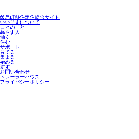
飯島町移住定住総合サイト
いいじまについて
日々のこと
暮らす人
働く
住む
サポート
育てる
集まる
始める
耕す
お問い合わせ
トレーラーハウス
プライバシーポリシー