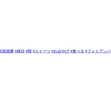
新規就農
#移住
#桜
#スイーツ
#おみやげ
#食べる
#フォトアン