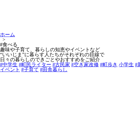
ホーム
>
#食べる
趣味や子育て、暮らしの知恵やイベントなど
“いいじま”に暮らす人たちがそれぞれの目線で
日々の暮らしのできごとやおすすめをご紹介
#中学生
#町民ライター
#古民家
#空き家改修
#町歩き
小学生
#
イベント
#子育て
#田舎暮らし