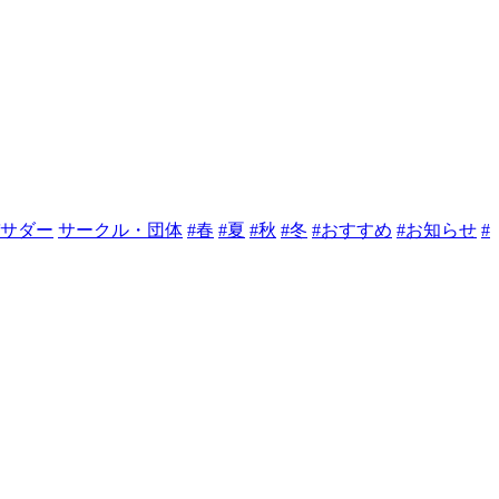
バサダー
サークル・団体
#春
#夏
#秋
#冬
#おすすめ
#お知らせ
#