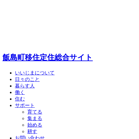
飯島町移住定住総合サイト
いいじまについて
日々のこと
暮らす人
働く
住む
サポート
育てる
集まる
始める
耕す
お問い合わせ