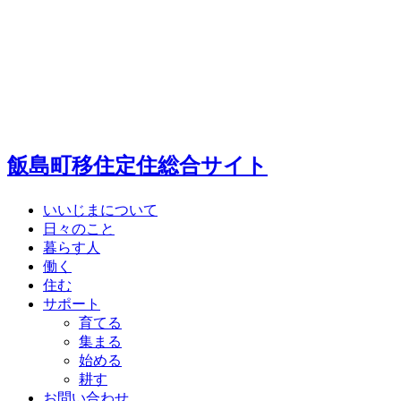
飯島町移住定住総合サイト
いいじまについて
日々のこと
暮らす人
働く
住む
サポート
育てる
集まる
始める
耕す
お問い合わせ