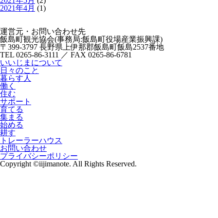
2021年5月
(2)
2021年4月
(1)
運営元・お問い合わせ先
飯島町観光協会(事務局:飯島町役場産業振興課)
〒399-3797 長野県上伊那郡飯島町飯島2537番地
TEL 0265-86-3111 ／ FAX 0265-86-6781
いいじまについて
日々のこと
暮らす人
働く
住む
サポート
育てる
集まる
始める
耕す
トレーラーハウス
お問い合わせ
プライバシーポリシー
Copyright ©iijimanote. All Rights Reserved.