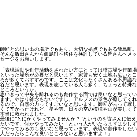
師匠との思い出の場所でもあり、大切な拠点でもある飯島町。
そんな飯田さんから飯島町へ移住を検討している皆さんへメッ
セージをお願いします。
「表現活動や創作活動をされたい方にとっては稽古場や作業場
といった場所が必要だと思います。
家賃も安く土地も広いとこ
ろが多くておすすめ
です。ここは
文化もたくさんある不思議な
谷
だと思います。表現を志している人も多く、ちょっと特殊な
ところというか。
思いきって中央を離れるのも創作する面では良いなと思ってい
ます。やはり雑念もないですし、アルプスの景色が癒してくれ
るので、
自然の力ってすごいな
と思います。師匠が去って寂し
くて辛かったけれど、星や雲、日々の空の模様や山が美しくて
本当に救われました。
最後に
”とにかくやってみませんか？”
というのを皆さんに伝え
たいです。何かやってみたい！という人がいたらまずは少しず
つやってみるのも良いなと思っています。表現や創作をしたい
人だったらこんな良いところないと思いますよ！」