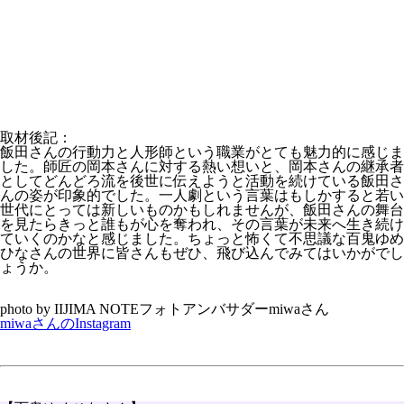
取材後記：
飯田さんの行動力と人形師という職業がとても魅力的に感じま
した。師匠の岡本さんに対する熱い想いと、岡本さんの継承者
としてどんどろ流を後世に伝えようと活動を続けている飯田さ
んの姿が印象的でした。一人劇という言葉はもしかすると若い
世代にとっては新しいものかもしれませんが、飯田さんの舞台
を見たらきっと誰もが心を奪われ、その言葉が未来へ生き続け
ていくのかなと感じました。ちょっと怖くて不思議な百鬼ゆめ
ひなさんの世界に皆さんもぜひ、飛び込んでみてはいかがでし
ょうか。
photo by IIJIMA NOTEフォトアンバサダーmiwaさん
miwaさんのInstagram