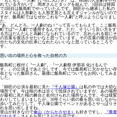
「もともと”一人劇（いちにんげき）”は、韓国の人形劇をやら
れている方がいて、
岡本さんとタッグを組んで、1回目は韓国
で2回目は飯島町でやっていた
んです。師匠から継承した私の
スタイルは人形劇とも人形芝居とも言えずジャンルがないので
すが、
飯島町ではなぜかこれを”一人劇”と呼ぶように
なりまし
た。
”あ、どんどろ。一人劇のね！”
って言ってもらえて、ここ飯島
町では”一人劇”で通用するんです。ただ、そういう言い方をす
る方はだんだんと高齢になられているので、忘れられる前にそ
の言葉を復活させたいなと思っています。
その言葉の復活が自
分たちの文化の伝承になれたらいいな
と思っているところで
す」
思い出の場所と心を救った自然の力
飯島町に根付く ”一人劇”。
『一人劇祭 伊那谷 化けるんで
す。』
の公演まであと少しです。今では飯島町に欠かせない存
在となった飯田さん。最後に飯島町についてもお伺いしてみま
した。
「師匠の公演を最初に見た
『千人塚公園』
は私の中では大切な
場所です。今は桜の木は古くて伐採されていますが、あの場所
が最初に見た桜の舞台と名付けられた場所なんです。今は様変
わりしてしまいましたが、30年ぐらい前の春を思い出しながら
歩いてみたりして。千人塚公園でイベントがあるとやっぱりそ
れを思い出しますね。
里山が好きなので
傘山（からかさやま）
も好きですし、
『蕎麦
ひねもす』
さんもお気に入りのお店です」