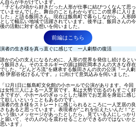
ん自らが手がけています。
「子どもの頃から好きだった人形が仕事に結びつくなんて思っ
ていませんでした。舞台のこともわからずにこの世界に入りま
した」
と語る飯田さん。現在は飯島町で暮らしながら、人形師
として幅広い地域で活躍されています。後半は、飯田さんの今
後の活動に対する想いを伺いました。
前編はこちら
演者の生き様を真っ直ぐに感じて 一人劇祭の復活
誰かの心の支えになるために、人形の世界を発信し続けるとい
う飯田さん。そのエネルギーの源は師匠岡本さんの大きな存在
でした。
”どんどろ流”
を継承する飯田さんの次の公演
『一人劇
祭 伊那谷化けるんです。』
に向けて意気込みを伺いました。
「
12月1日に飯島町文化館の小ホールで公演
があります。今回
は女性三人による
一人芝居
です。私は大勢で出るのもすごく好
きですが、小ホールのぎゅっとした場所でお芝居を身近に感じ
て欲しいということもあるのです。
演者の生き様をストレートに感じられるところに一人芝居の良
さもあると思っています。表現者が
”これを伝えたいんだ！”
と
いう強いメッセージがあったとしたら、見ている人にしっかり
と届いて、その人の心を震わせることができるのではないかと
思います」