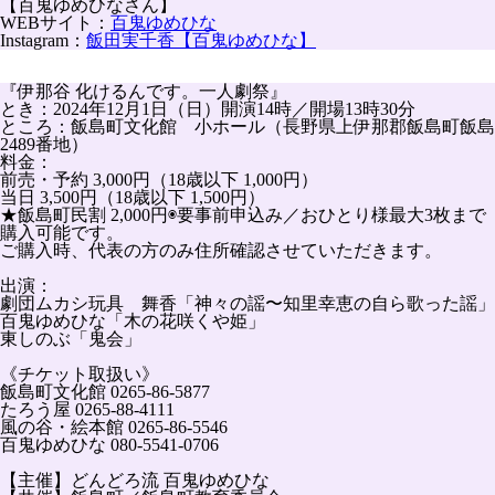
【
百鬼ゆめひなさん
】
WEBサイト：
百鬼ゆめひな
Instagram：
飯田実千香【百鬼ゆめひな】
『伊那谷 化けるんです。一人劇祭』
とき：2024年12月1日（日）開演14時／開場13時30分
ところ：飯島町文化館 小ホール（長野県上伊那郡飯島町飯島
2489番地）
料金：
前売・予約 3,000円（18歳以下 1,000円）
当日 3,500円（18歳以下 1,500円）
★飯島町民割 2,000円◉要事前申込み／おひとり様最大3枚まで
購入可能です。
ご購入時、代表の方のみ住所確認させていただきます。
出演：
劇団ムカシ玩具 舞香「神々の謡〜知里幸恵の自ら歌った謡」
百鬼ゆめひな「木の花咲くや姫」
東しのぶ「鬼会」
《チケット取扱い》
飯島町文化館 0265-86-5877
たろう屋 0265-88-4111
風の谷・絵本館 0265-86-5546
百鬼ゆめひな 080-5541-0706
【主催】どんどろ流 百鬼ゆめひな