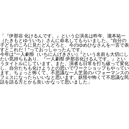
「
『伊那谷 化けるんです。』
という公演名は昨年、
瀧本祐一
（たきもとゆういち）さん
に命名してもらいました。
”自分の
子どものころに見たどんどろと、今のゆめひなさんを一言で表
すとこれだ！”
っておっしゃったんです。
今年は
”一人劇祭（いちにんげきさい）”
という名前も大切にし
たい気持ちもあり、
『一人劇祭 伊那谷化けるんです。』
とい
うタイトルにしています。また、演者も日常を打ち破って変化
し、自分たちも化けようとの思いでワークショップもやってい
ます。ちょっと怖くて、不思議な一人芝居のパフォーマンスの
フェスになったらいいなと思います。妖怪や怖くて不思議な民
話を語る方とかも良いかなって思いました」