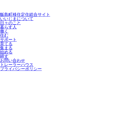
飯島町移住定住総合サイト
いいじまについて
日々のこと
暮らす人
働く
住む
サポート
育てる
集まる
始める
耕す
お問い合わせ
トレーラーハウス
プライバシーポリシー