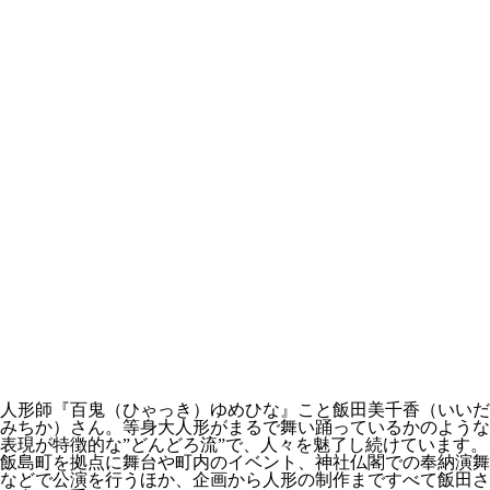
人形師『百鬼（ひゃっき）ゆめひな』こと飯田美千香（いいだ
みちか）さん
。等身大人形がまるで舞い踊っているかのような
表現が特徴的な
”どんどろ流”
で、人々を魅了し続けています。
飯島町を拠点に舞台や町内のイベント、神社仏閣での奉納演舞
などで公演を行うほか、企画から人形の制作まですべて飯田さ