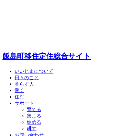
飯島町移住定住総合サイト
いいじまについて
日々のこと
暮らす人
働く
住む
サポート
育てる
集まる
始める
耕す
お問い合わせ