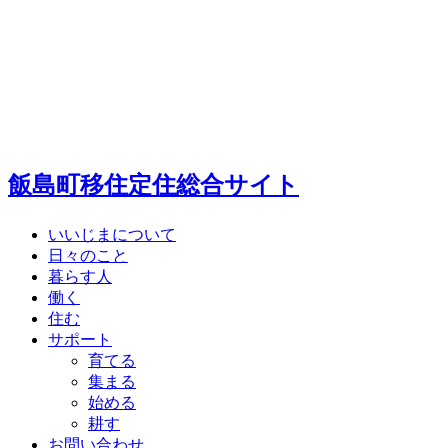
飯島町移住定住総合サイト
いいじまについて
日々のこと
暮らす人
働く
住む
サポート
育てる
集まる
始める
耕す
お問い合わせ