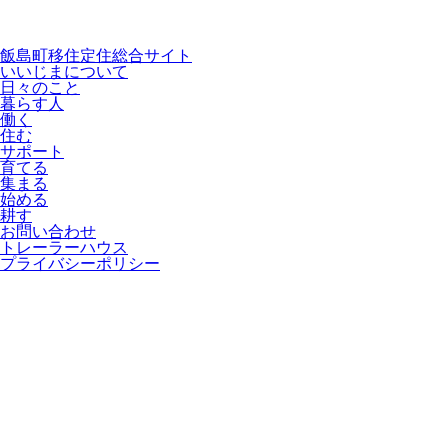
飯島町移住定住総合サイト
いいじまについて
日々のこと
暮らす人
働く
住む
サポート
育てる
集まる
始める
耕す
お問い合わせ
トレーラーハウス
プライバシーポリシー