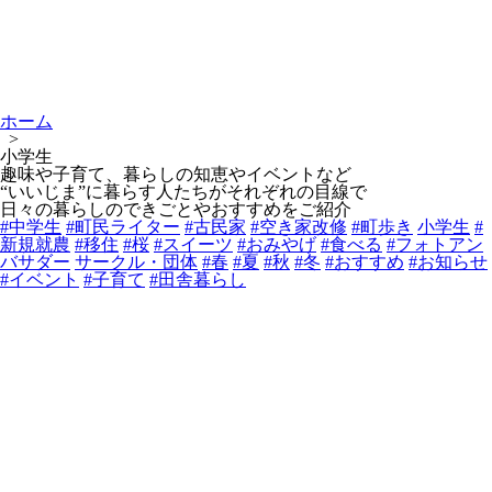
ホーム
>
小学生
趣味や子育て、暮らしの知恵やイベントなど
“いいじま”に暮らす人たちがそれぞれの目線で
日々の暮らしのできごとやおすすめをご紹介
#中学生
#町民ライター
#古民家
#空き家改修
#町歩き
小学生
#
新規就農
#移住
#桜
#スイーツ
#おみやげ
#食べる
#フォトアン
バサダー
サークル・団体
#春
#夏
#秋
#冬
#おすすめ
#お知らせ
#イベント
#子育て
#田舎暮らし