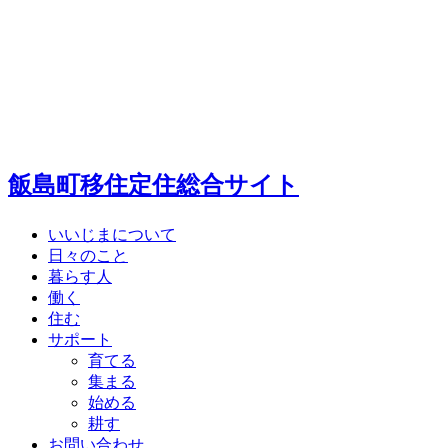
飯島町移住定住総合サイト
いいじまについて
日々のこと
暮らす人
働く
住む
サポート
育てる
集まる
始める
耕す
お問い合わせ