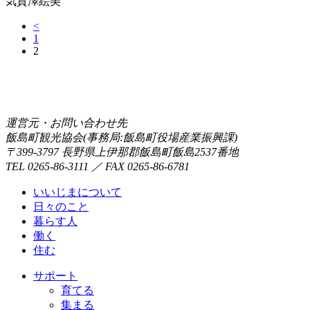
気賀澤絵美
<
1
2
運営元・お問い合わせ先
飯島町観光協会(事務局:飯島町役場産業振興課)
〒399-3797 長野県上伊那郡飯島町飯島2537番地
TEL 0265-86-3111 ／ FAX 0265-86-6781
いいじまについて
日々のこと
暮らす人
働く
住む
サポート
育てる
集まる